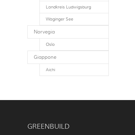
Landkreis Ludwigsburg
Waginger See
Norvegia
Oslo
Giappone
Aichi
GREENBUILD