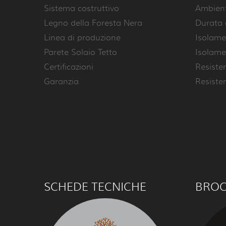
Sistema costruttivo
Ambienti
Legno della Foresta Nera
Durata 
Linea di produzione
Isolame
Parete Solaio Tetto
Isolame
Certificazioni
Resiste
Garanzia
Resiste
SCHEDE TECNICHE
BRO