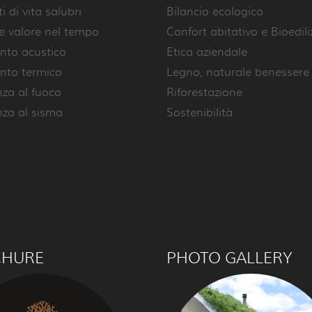
 di vita salubri
Bilancio ecologico
e valore nel tempo
Confort abitativo e Bioedili
nto acustico
Etica aziendale
nto termico
Legno, naturale benessere
nza al fuoco
Riforestazione
nza al sisma
Sostenibilità
CHURE
PHOTO GALLERY