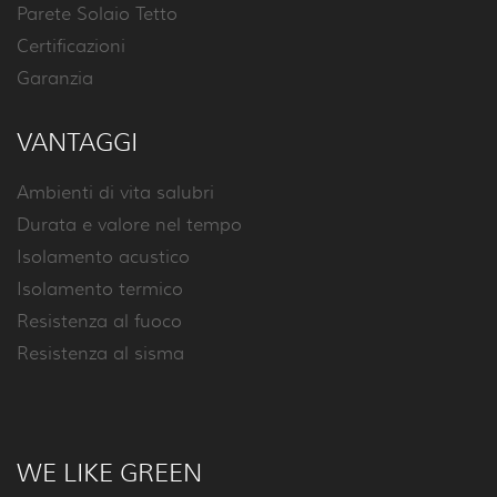
Parete Solaio Tetto
Certificazioni
Garanzia
VANTAGGI
Ambienti di vita salubri
Durata e valore nel tempo
Isolamento acustico
Isolamento termico
Resistenza al fuoco
Resistenza al sisma
WE LIKE GREEN