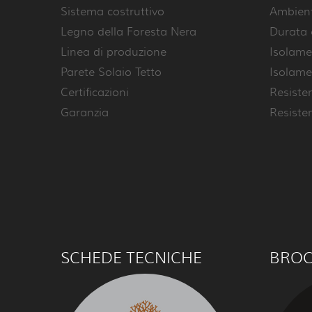
Sistema costruttivo
Ambienti
Legno della Foresta Nera
Durata 
Linea di produzione
Isolame
Parete Solaio Tetto
Isolame
Certificazioni
Resiste
Garanzia
Resiste
SCHEDE TECNICHE
BRO