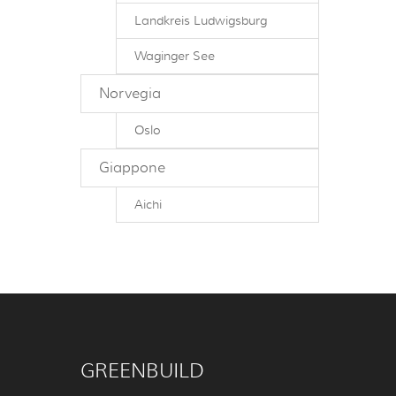
Landkreis Ludwigsburg
Waginger See
Norvegia
Oslo
Giappone
Aichi
GREENBUILD