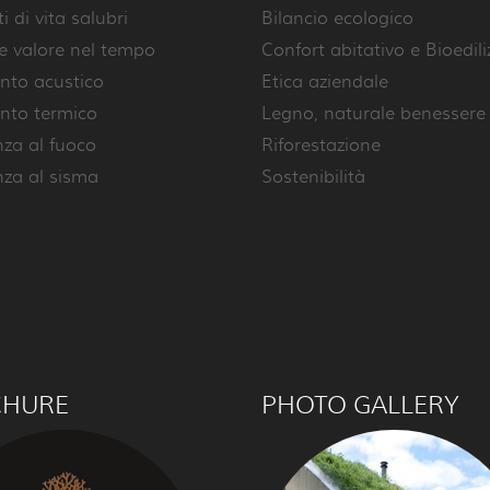
 di vita salubri
Bilancio ecologico
e valore nel tempo
Confort abitativo e Bioedili
nto acustico
Etica aziendale
nto termico
Legno, naturale benessere
nza al fuoco
Riforestazione
nza al sisma
Sostenibilità
CHURE
PHOTO GALLERY