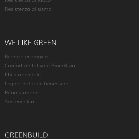
Resistenza al fuoco
Resistenza al sisma
WE LIKE GREEN
Bilancio ecologico
Confort abitativo e Bioedilizia
Etica aziendale
Legno, naturale benessere
Riforestazione
Sostenibilità
GREENBUILD