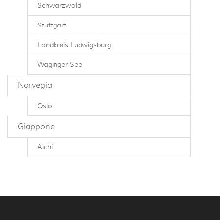
Schwarzwald
Stuttgart
Landkreis Ludwigsburg
Waginger See
Norvegia
Oslo
Giappone
Aichi