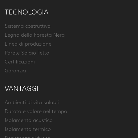
TECNOLOGIA
Sistema costruttivo
Legno della Foresta Nera
Linea di produzione
Parete Solaio Tetto
Certificazioni
Garanzia
VANTAGGI
Ambienti di vita salubri
Durata e valore nel tempo
Isolamento acustico
Isolamento termico