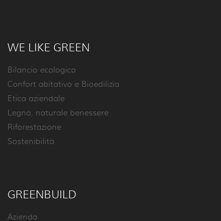
WE LIKE GREEN
Bilancio ecologico
Confort abitativo e Bioedilizia
Etica aziendale
Legno, naturale benessere
Riforestazione
Sostenibilità
GREENBUILD
Azienda