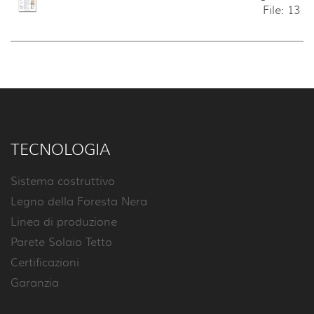
File: 13
TECNOLOGIA
Sistema costruttivo
Legno della Foresta Nera
Linea di produzione
Parete Solaio Tetto
Certificazioni
Garanzia