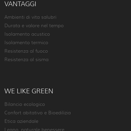
VANTAGGI
Ambienti di vita salubri
Durata e valore nel tempo
Isolamento acustico
Isolamento termico
Resistenza al fuoco
Resistenza al sisma
WE LIKE GREEN
Bilancio ecologico
Confort abitativo e Bioedilizia
Etica aziendale
Legno, naturale benessere